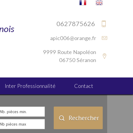
0627875626
nois
apic006@orange.fr
s
9999 Route Napoléon
06750 Séranon
Inter Professionnalité
Contact
Rechercher