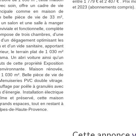
entre 1 779 € et 2 407 € . Prix 
vec soin, offre un cadre de vie
et 2023 (abonnements compris).
principale comme en maison de
e belle pièce de vie de 33 m²,
 un salon et une salle à manger
viviale et fonctionnelle, complète
ompose de trois chambres, d'une
 d'un dégagement optimisant les
et d'un vide sanitaire, apportant
eur, le terrain plat de 1 030 m²
ma. Un abri voiture ainsi qu'un
uts de cette propriété Exposition
nvironnante. Maison rénovée,
e 1 030 m². Belle pièce de vie de
Menuiseries PVC double vitrage.
auffage par poêle à granulés avec
 d'énergie. Installation électrique
lme et préservé, cette maison
rands espaces, tout en restant à
 Alpes-de-Haute-Provence.
cette annonce
v