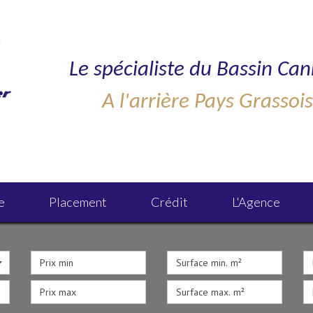
Le spécialiste du Bassin Can
A l'arrière Pays Grassoi
e
Placement
Crédit
L'agence