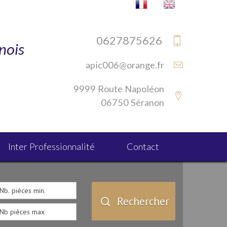
0627875626
nois
apic006@orange.fr
s
9999 Route Napoléon
06750 Séranon
Inter Professionnalité
Contact
Rechercher