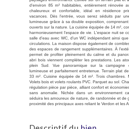
d'environ 85 m² habitables, entièrement rénovée a
chaleureux et confortable, idéal en résidence 
vacances. Dès l'entrée, vous serez séduits par un
lumineuse grâce à sa double exposition, comprenant
ouverts sur la nature. La cuisine équipée de 14 m², con
harmonieusement l'espace de vie. L'espace nuit se c
salle d'eau avec WC, d'un WC indépendant ainsi que
circulations. La maison dispose également de combles 
des espaces de rangement supplémentaires. À l'extéri
permet de profiter pleinement du calme et du panora
abri bois viennent compléter les prestations. Les ato
plein Sud. Vue panoramique sur la campagne e
lumineuse et parfaitement entretenue. Terrain plat d
33 m². Cuisine équipée de 14 m². Trois chambres. 
Volets bois et volets roulants PVC. Parquet au sol. Ch
régulation pièce par pièce, alliant confort et économies
sans anomalie. Nichée dans un environnement ca
séduira les amoureux de nature, de randonnée et de g
proximité des principaux axes reliant le Verdon et les
descriptif du
bien