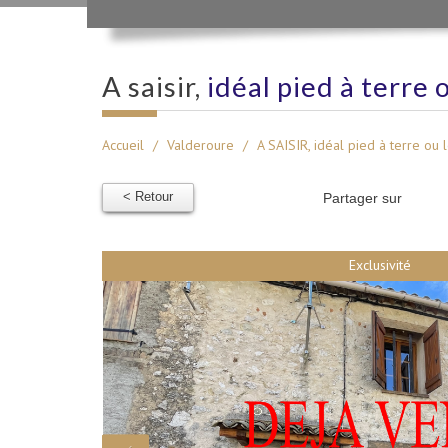
a saisir,
idéal pied à terre 
Accueil
Valderoure
A SAISIR, idéal pied à terre ou l
< Retour
Partager sur
Exclusivité