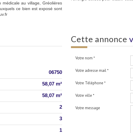
 médicale au village, Gréolières
auxquels ce bien est exposé sont
v.fr
cette annonce
v
Votre nom *
Votre adresse mail *
06750
Votre Téléphone *
58,07 m²
58,07 m²
Votre ville *
2
Votre message
3
1