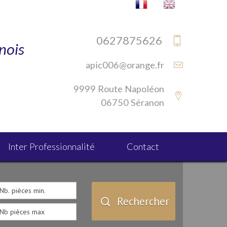
0627875626
nois
apic006@orange.fr
s
9999 Route Napoléon
06750 Séranon
Inter Professionnalité
Contact
Rechercher